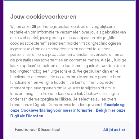
Jouw cookievoorkeuren
Wij en onze
28
partners gebruiken cookies en vergelijkbare
technieken om informatie te verzamelen over jou als gebruiker van
onze website(s), jouw gedrag en jouw apparaten. Als je „Alle
cookies accepteren” selecteert, worden trackingtechnologieën
Home
Acties
Radio luisteren
538 dj's
Shows
Muziek
Evenementen
ingeschakeld om onze advertenties en content te kunnen
VOLG RADIO 538
personaliseren, onze producten en diensten te verbeteren en om
de prestaties van advertenties en content te meten. Als je „Huidige
keuze opslaan” selecteert of je toestemming intrekt, worden deze
trackingtechnologieën uitgeschakeld. We gebruiken dan enkel
Zoeken
functionele en essentiële cookies om de website goed te laten
functioneren en veilig te houden. Je kunt dit menu op ieder
moment opnieuw openen om je keuzes te wijzigen of om je
toestemming in te trekken door op de link Cookie-instellingen
Home
Radio Luisteren
538 Gemist
Acties
Alle zenders
onder aan de webpagina te klikken. Je selecties zullen overal
binnen onze Digitale Diensten worden doorgevoerd.
Raadpleeg
onze Cookieverklaring voor meer informatie.
Bekijk hier onze
Digitale Diensten.
Functioneel & Essentieel
Altijd actief