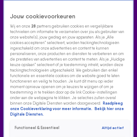
Jouw cookievoorkeuren
Wij en onze
28
partners gebruiken cookies en vergelijkbare
technieken om informatie te verzamelen over jou als gebruiker van
onze website(s), jouw gedrag en jouw apparaten. Als je „Alle
cookies accepteren” selecteert, worden trackingtechnologieën
Home
Acties
Radio luisteren
538 dj's
Shows
Muziek
Evenementen
ingeschakeld om onze advertenties en content te kunnen
VOLG RADIO 538
personaliseren, onze producten en diensten te verbeteren en om
de prestaties van advertenties en content te meten. Als je „Huidige
keuze opslaan” selecteert of je toestemming intrekt, worden deze
trackingtechnologieën uitgeschakeld. We gebruiken dan enkel
Zoeken
functionele en essentiële cookies om de website goed te laten
functioneren en veilig te houden. Je kunt dit menu op ieder
moment opnieuw openen om je keuzes te wijzigen of om je
toestemming in te trekken door op de link Cookie-instellingen
Home
Radio Luisteren
538 Gemist
Acties
Alle zenders
DOWNLOAD DE 538-APP
onder aan de webpagina te klikken. Je selecties zullen overal
binnen onze Digitale Diensten worden doorgevoerd.
Raadpleeg
Met de gratis 538-app heb je altijd 538 bij je! Luister en kijk
onze Cookieverklaring voor meer informatie.
Bekijk hier onze
Digitale Diensten.
overal: De 538 Ochtend- & Middagshow, de 538 TOP 50,
digitale stations zoals 538 Zomer en Hitzone. Bekijk video's,
Functioneel & Essentieel
Altijd actief
speel mee met acties en app met de studio. Download voor