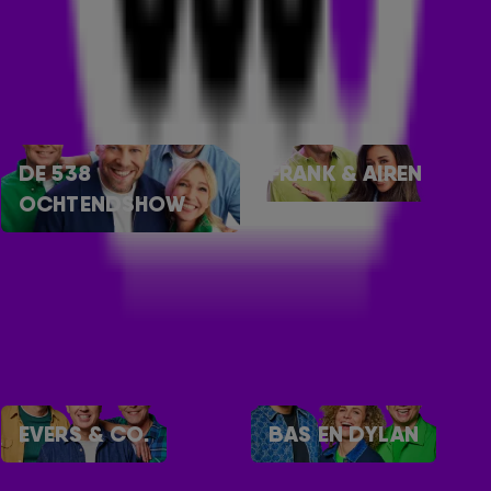
DOWNLOAD HIER
SNEL NAAR
DE 538
FRANK & AIREN
OCHTENDSHOW
EVERS & CO.
BAS EN DYLAN