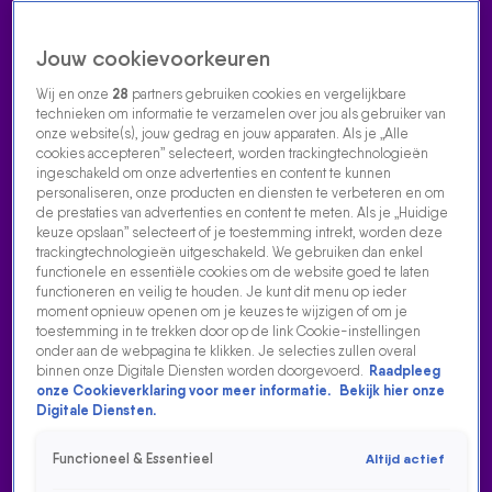
Jouw cookievoorkeuren
Wij en onze
28
partners gebruiken cookies en vergelijkbare
technieken om informatie te verzamelen over jou als gebruiker van
onze website(s), jouw gedrag en jouw apparaten. Als je „Alle
cookies accepteren” selecteert, worden trackingtechnologieën
Home
Acties
Radio luisteren
538 dj's
Shows
Muziek
Evenementen
ingeschakeld om onze advertenties en content te kunnen
VOLG RADIO 538
personaliseren, onze producten en diensten te verbeteren en om
de prestaties van advertenties en content te meten. Als je „Huidige
keuze opslaan” selecteert of je toestemming intrekt, worden deze
trackingtechnologieën uitgeschakeld. We gebruiken dan enkel
Zoeken
functionele en essentiële cookies om de website goed te laten
functioneren en veilig te houden. Je kunt dit menu op ieder
moment opnieuw openen om je keuzes te wijzigen of om je
toestemming in te trekken door op de link Cookie-instellingen
Home
Radio Luisteren
538 Gemist
Acties
Alle zenders
ALLE ZENDERS
onder aan de webpagina te klikken. Je selecties zullen overal
binnen onze Digitale Diensten worden doorgevoerd.
Raadpleeg
Luister naar Radio 538 met de populairste shows en grootste
onze Cookieverklaring voor meer informatie.
Bekijk hier onze
Digitale Diensten.
hits of kies één van de online themazenders zoals 538 Non
Stop, 538 Greatest Hits en 538 90’s. Wat je ook zoekt, bij
Functioneel & Essentieel
Altijd actief
538 vind je altijd en overal een zender die bij je past.