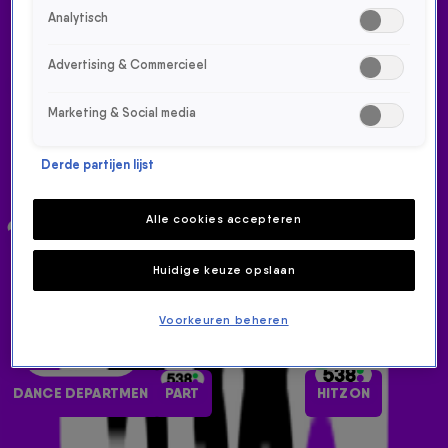
Analytisch
ALLE 538-ZENDERS
Advertising & Commercieel
RADIO 538
NON-STOP
GREATEST HITS
Marketing & Social media
Derde partijen lijst
Alle cookies accepteren
90'S
OCHTENDSHOW
IBIZA
Huidige keuze opslaan
Voorkeuren beheren
DANCE DEPARTMENT
PARTY
HITZONE