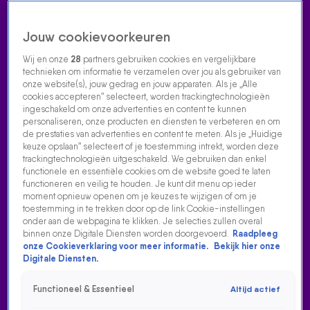
Jouw cookievoorkeuren
Wij en onze
28
partners gebruiken cookies en vergelijkbare
technieken om informatie te verzamelen over jou als gebruiker van
onze website(s), jouw gedrag en jouw apparaten. Als je „Alle
cookies accepteren” selecteert, worden trackingtechnologieën
Home
Acties
Radio luisteren
538 dj's
Shows
Muziek
Evenementen
ingeschakeld om onze advertenties en content te kunnen
VOLG RADIO 538
personaliseren, onze producten en diensten te verbeteren en om
de prestaties van advertenties en content te meten. Als je „Huidige
keuze opslaan” selecteert of je toestemming intrekt, worden deze
trackingtechnologieën uitgeschakeld. We gebruiken dan enkel
Zoeken
functionele en essentiële cookies om de website goed te laten
functioneren en veilig te houden. Je kunt dit menu op ieder
moment opnieuw openen om je keuzes te wijzigen of om je
toestemming in te trekken door op de link Cookie-instellingen
Home
Radio Luisteren
538 Gemist
Acties
Alle zenders
onder aan de webpagina te klikken. Je selecties zullen overal
Nu Live
binnen onze Digitale Diensten worden doorgevoerd.
Raadpleeg
Kijk live
onze Cookieverklaring voor meer informatie.
Bekijk hier onze
Digitale Diensten.
Stuur bericht
Volume
Functioneel & Essentieel
Altijd actief
Playlist