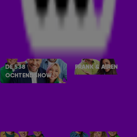
JULIA'S OMI HAALT ALLES UIT HET LEVEN! 💃🍷
Toon meer
LUISTER OOK NAAR
MEER ZENDERS
SNEL NAAR
DE 538
FRANK & AIREN
OCHTENDSHOW