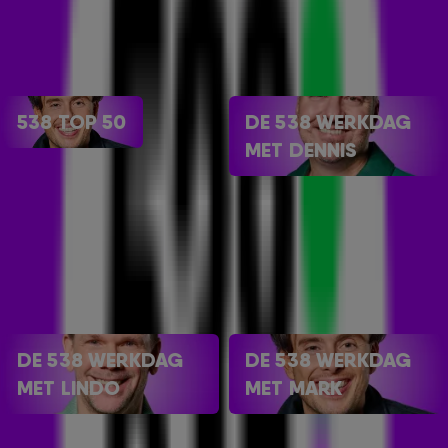
538 SHOWS
538 TOP 50
DE 538 WERKDAG
MET DENNIS
DE 538 WERKDAG
DE 538 WERKDAG
MET LINDO
MET MARK