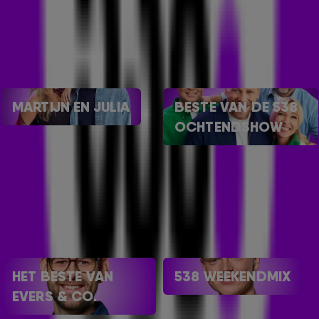
MARTIJN EN JULIA
BESTE VAN DE 538
OCHTENDSHOW
HET BESTE VAN
538 WEEKENDMIX
EVERS & CO.