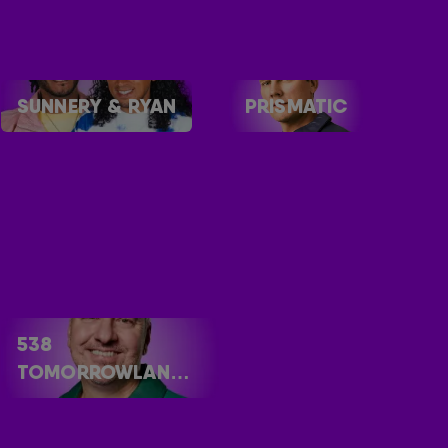
SUNNERY & RYAN
PRISMATIC
538
TOMORROWLAND
ONE WORLD RADIO