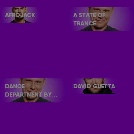
AFROJACK
A STATE OF
TRANCE
DANCE
DAVID GUETTA
DEPARTMENT BY
ARMIN