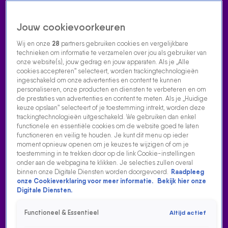
Jouw cookievoorkeuren
Wij en onze
28
partners gebruiken cookies en vergelijkbare
technieken om informatie te verzamelen over jou als gebruiker van
onze website(s), jouw gedrag en jouw apparaten. Als je „Alle
cookies accepteren” selecteert, worden trackingtechnologieën
Home
Acties
Radio luisteren
538 dj's
Shows
Muziek
Evenementen
ingeschakeld om onze advertenties en content te kunnen
VOLG RADIO 538
personaliseren, onze producten en diensten te verbeteren en om
de prestaties van advertenties en content te meten. Als je „Huidige
keuze opslaan” selecteert of je toestemming intrekt, worden deze
trackingtechnologieën uitgeschakeld. We gebruiken dan enkel
Zoeken
functionele en essentiële cookies om de website goed te laten
functioneren en veilig te houden. Je kunt dit menu op ieder
moment opnieuw openen om je keuzes te wijzigen of om je
toestemming in te trekken door op de link Cookie-instellingen
Home
Radio Luisteren
538 Gemist
Acties
Alle zenders
ALLE SHOWS
onder aan de webpagina te klikken. Je selecties zullen overal
binnen onze Digitale Diensten worden doorgevoerd.
Raadpleeg
Check hier het complete overzicht van alle 538-shows en
onze Cookieverklaring voor meer informatie.
Bekijk hier onze
Digitale Diensten.
ontdek wanneer jouw favoriete dj’s te horen zijn! 🔥
Functioneel & Essentieel
Altijd actief
SNEL NAAR