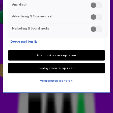
Analytisch
DE 538
FRANK EN AIREN
OCHTENDSHOW
Advertising & Commercieel
Marketing & Social media
Derde partijen lijst
Alle cookies accepteren
Huidige keuze opslaan
EVERS & CO.
BAS & DYLAN
Voorkeuren beheren