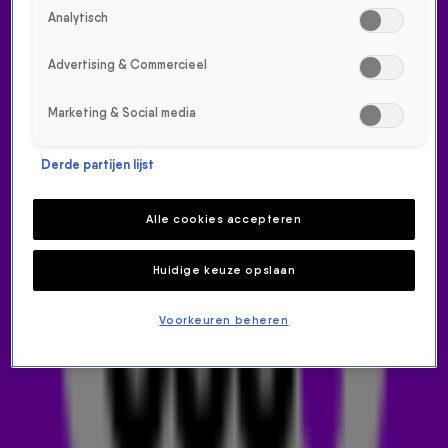
Analytisch
Advertising & Commercieel
Marketing & Social media
Deze actie is verlopen
Derde partijen lijst
MAAK KANS OP EEN
Alle cookies accepteren
FOODTRUCK VOOR JOU EN JE
Huidige keuze opslaan
COLLEGA'S TIJDENS HIGH 5-3-
Voorkeuren beheren
8 👋🤤
Powered by