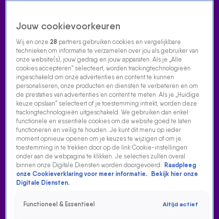
Jouw cookievoorkeuren
Wij en onze
28
partners gebruiken cookies en vergelijkbare
technieken om informatie te verzamelen over jou als gebruiker van
onze website(s), jouw gedrag en jouw apparaten. Als je „Alle
cookies accepteren” selecteert, worden trackingtechnologieën
Home
Acties
Radio luisteren
538 dj's
Shows
Muziek
Evenementen
ingeschakeld om onze advertenties en content te kunnen
VOLG RADIO 538
personaliseren, onze producten en diensten te verbeteren en om
de prestaties van advertenties en content te meten. Als je „Huidige
keuze opslaan” selecteert of je toestemming intrekt, worden deze
trackingtechnologieën uitgeschakeld. We gebruiken dan enkel
Zoeken
functionele en essentiële cookies om de website goed te laten
functioneren en veilig te houden. Je kunt dit menu op ieder
moment opnieuw openen om je keuzes te wijzigen of om je
toestemming in te trekken door op de link Cookie-instellingen
Home
Radio Luisteren
538 Gemist
Acties
Alle zenders
onder aan de webpagina te klikken. Je selecties zullen overal
binnen onze Digitale Diensten worden doorgevoerd.
Raadpleeg
onze Cookieverklaring voor meer informatie.
Bekijk hier onze
Digitale Diensten.
Functioneel & Essentieel
Altijd actief