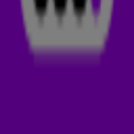
Maak jij met je collega's impact en wil jij het team graag in
het zonnetje zetten? Dan hebben wij iets heel leuks voor
je: een foodtruck voor tijdens de lunch op je werk! Of je
nu samen keihard werkt aan dat grote project, dagelijks
op elkaar bouwt, of gewoon het allerleukste team bent
dat keihard z'n best doet: dit is het moment om ze te
verrassen. Luister vanaf maandag 3 november naar Lindo
Duvall op Radio 538! Dan geven we samen met Randstad
deze geweldige prijs weg voor jou én je collega's. Mis
het niet!
Zender laden...
ZO MAAK JE KANS
👋 Wil jij jouw collega's in het zonnetje zetten en kans maken
op die foodtruck? Meld je dan snel aan via het formulier