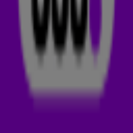
Dag:
Zaterdag
Tijd:
15:00 - 18:00 uur
VOOR RADIO 538
Mark is geboren op 23 februari 1985 in Den Haag. Hij groeide
op met beats, tennisballen en een viool. Op jonge leeftijd
speelde hij in het orkest Viotta. Daarnaast tenniste Mark op
hoog niveau. Hij schopte het zelfs tot de top 10 van
Nederland. 🎾
BIJ RADIO 538
Mark is sinds juni 2008 één van de vaste stemmen van 538.
Daarvoor dook hij op bij verschillende landelijke en lokale
zenders. Ja, ook Mark moest ooit z’n eigen koffie halen. 😉
WAT DOET MARK LABRAND NOG MEER?
Mark presenteerde in het verleden Shownieuws en was de
voice over stem van Temptation Island. Tegenwoordig is hij