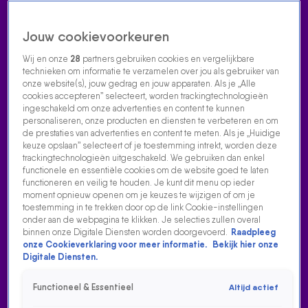
Jouw cookievoorkeuren
Wij en onze
28
partners gebruiken cookies en vergelijkbare
technieken om informatie te verzamelen over jou als gebruiker van
onze website(s), jouw gedrag en jouw apparaten. Als je „Alle
cookies accepteren” selecteert, worden trackingtechnologieën
Home
Acties
Radio luisteren
538 dj's
Shows
Muziek
Evenementen
ingeschakeld om onze advertenties en content te kunnen
VOLG RADIO 538
personaliseren, onze producten en diensten te verbeteren en om
de prestaties van advertenties en content te meten. Als je „Huidige
keuze opslaan” selecteert of je toestemming intrekt, worden deze
trackingtechnologieën uitgeschakeld. We gebruiken dan enkel
Zoeken
functionele en essentiële cookies om de website goed te laten
functioneren en veilig te houden. Je kunt dit menu op ieder
moment opnieuw openen om je keuzes te wijzigen of om je
toestemming in te trekken door op de link Cookie-instellingen
Home
Radio Luisteren
538 Gemist
Acties
Alle zenders
MARK LABRAND
onder aan de webpagina te klikken. Je selecties zullen overal
binnen onze Digitale Diensten worden doorgevoerd.
Raadpleeg
Mr. TOP 50, Mark Labrand, hoor je iedere maandag tot en met
onze Cookieverklaring voor meer informatie.
Bekijk hier onze
Digitale Diensten.
donderdag tussen 14:00 en 16:00 uur met De 538 Werkdag
op Radio 538. Op zaterdag presenteert hij van 15:00 tot
Functioneel & Essentieel
Altijd actief
18:00 uur de 538 TOP 50. Altijd met energie, humor en