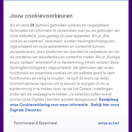
Jouw cookievoorkeuren
Wij en onze
28
partners gebruiken cookies en vergelijkbare
technieken om informatie te verzamelen over jou als gebruiker van
onze website(s), jouw gedrag en jouw apparaten. Als je „Alle
cookies accepteren” selecteert, worden trackingtechnologieën
Home
Acties
Radio luisteren
538 dj's
Shows
Muziek
Evenementen
ingeschakeld om onze advertenties en content te kunnen
VOLG RADIO 538
personaliseren, onze producten en diensten te verbeteren en om
de prestaties van advertenties en content te meten. Als je „Huidige
keuze opslaan” selecteert of je toestemming intrekt, worden deze
trackingtechnologieën uitgeschakeld. We gebruiken dan enkel
Zoeken
functionele en essentiële cookies om de website goed te laten
functioneren en veilig te houden. Je kunt dit menu op ieder
moment opnieuw openen om je keuzes te wijzigen of om je
toestemming in te trekken door op de link Cookie-instellingen
Home
Radio Luisteren
538 Gemist
Acties
Alle zenders
onder aan de webpagina te klikken. Je selecties zullen overal
binnen onze Digitale Diensten worden doorgevoerd.
Raadpleeg
onze Cookieverklaring voor meer informatie.
Bekijk hier onze
Digitale Diensten.
Functioneel & Essentieel
Altijd actief