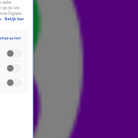
p ieder
 op de link
onze Digitale
e.
Bekijk hier
Altijd actief