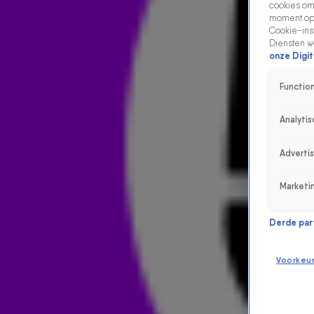
cookies om 
moment opn
Cookie-inst
Diensten w
onze Digit
Function
Analytis
Adverti
Marketi
Derde parti
Voorkeu