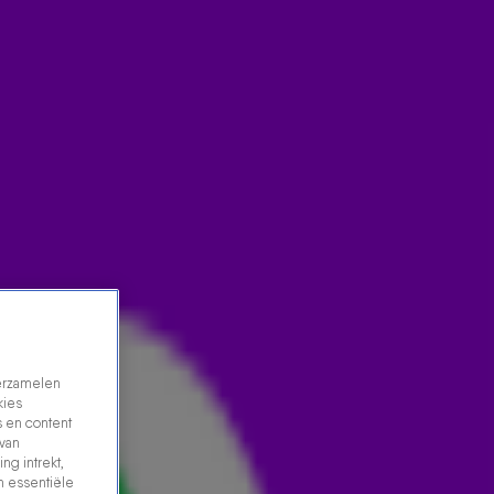
verzamelen
kies
 en content
 van
ng intrekt,
n essentiële