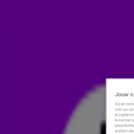
Home
Acties
Radio luisteren
538 dj's
Shows
Muziek
Evenementen
VOLG RADIO 538
Zoeken
Home
Radio Luisteren
538 Gemist
Acties
Alle zenders
Jouw c
Wij en onz
over jou al
accepteren
te kunnen 
advertentie
worden dez