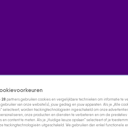
ookievoorkeuren
e
28
partners gebruiken cookies en vergelijkbare technieken om informatie te 
s gebruiker van onze website(s), jouw gedrag en jouw apparaten. Als je „Alle coo
” selecteert, worden trackingtechnologieën ingeschakeld om onze advertenties
personaliseren, onze producten en diensten te verbeteren en om de prestaties
s en content te meten. Als je „Huidige keuze opslaan” selecteert of je toestemmi
e trackingtechnologieën uitgeschakeld. We gebruiken dan enkel functionele e