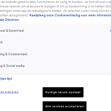
de website goed te laten functioneren en veilig te houden. Je kunt dit menu o
ieuw openen om je keuzes te wijzigen of om je toestemming in te trekken door
ellingen onder aan de webpagina te klikken. Je selecties zullen overal binnen 
orden doorgevoerd.
Raadpleeg onze Cookieverklaring voor meer informati
ale Diensten.
eel & Essentieel
ch
sing & Commercieel
ng & Social media
jen lijst
ren beheren
Huidige keuze opslaan
Alle cookies accepteren