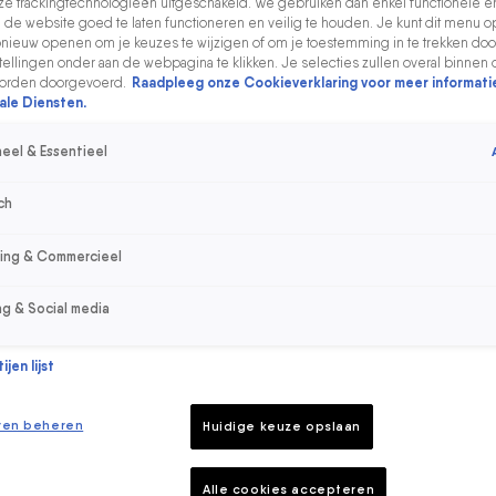
e trackingtechnologieën uitgeschakeld. We gebruiken dan enkel functionele e
de website goed te laten functioneren en veilig te houden. Je kunt dit menu o
ieuw openen om je keuzes te wijzigen of om je toestemming in te trekken door
ellingen onder aan de webpagina te klikken. Je selecties zullen overal binnen 
orden doorgevoerd.
Raadpleeg onze Cookieverklaring voor meer informati
ale Diensten.
eel & Essentieel
ch
sing & Commercieel
ng & Social media
jen lijst
ren beheren
Huidige keuze opslaan
Alle cookies accepteren