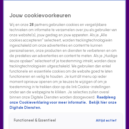
Jouw cookievoorkeuren
Wij en onze
28
partners gebruiken cookies en vergelijkbare
technieken om informatie te verzamelen over jou als gebruiker van
onze website(s), jouw gedrag en jouw apparaten. Als je „Alle
cookies accepteren” selecteert, worden trackingtechnologieën
Home
Acties
Radio luisteren
538 dj's
Shows
Muziek
Evenementen
ingeschakeld om onze advertenties en content te kunnen
VOLG RADIO 538
personaliseren, onze producten en diensten te verbeteren en om
de prestaties van advertenties en content te meten. Als je „Huidige
keuze opslaan” selecteert of je toestemming intrekt, worden deze
trackingtechnologieën uitgeschakeld. We gebruiken dan enkel
Zoeken
functionele en essentiële cookies om de website goed te laten
functioneren en veilig te houden. Je kunt dit menu op ieder
moment opnieuw openen om je keuzes te wijzigen of om je
toestemming in te trekken door op de link Cookie-instellingen
Home
Radio Luisteren
538 Gemist
Acties
Alle zenders
onder aan de webpagina te klikken. Je selecties zullen overal
binnen onze Digitale Diensten worden doorgevoerd.
Raadpleeg
onze Cookieverklaring voor meer informatie.
Bekijk hier onze
Digitale Diensten.
Functioneel & Essentieel
Altijd actief