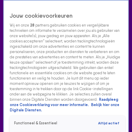
Jouw cookievoorkeuren
Wij en onze
28
partners gebruiken cookies en vergelijkbare
technieken om informatie te verzamelen over jou als gebruiker van
onze website(s), jouw gedrag en jouw apparaten. Als je „Alle
cookies accepteren” selecteert, worden trackingtechnologieën
Home
Acties
Radio luisteren
538 dj's
Shows
Muziek
Evenementen
ingeschakeld om onze advertenties en content te kunnen
VOLG RADIO 538
personaliseren, onze producten en diensten te verbeteren en om
de prestaties van advertenties en content te meten. Als je „Huidige
keuze opslaan” selecteert of je toestemming intrekt, worden deze
trackingtechnologieën uitgeschakeld. We gebruiken dan enkel
Zoeken
functionele en essentiële cookies om de website goed te laten
functioneren en veilig te houden. Je kunt dit menu op ieder
moment opnieuw openen om je keuzes te wijzigen of om je
toestemming in te trekken door op de link Cookie-instellingen
Home
Radio Luisteren
538 Gemist
Acties
Alle zenders
onder aan de webpagina te klikken. Je selecties zullen overal
binnen onze Digitale Diensten worden doorgevoerd.
Raadpleeg
onze Cookieverklaring voor meer informatie.
Bekijk hier onze
Digitale Diensten.
Functioneel & Essentieel
Altijd actief