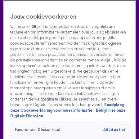
Jouw cookievoorkeuren
Wij en onze
28
partners gebruiken cookies en vergelijkbare
technieken om informatie te verzamelen over jou als gebruiker van
onze website(s), jouw gedrag en jouw apparaten. Als je „Alle
cookies accepteren” selecteert, worden trackingtechnologieën
Home
Acties
Radio luisteren
538 dj's
Shows
Muziek
Evenementen
ingeschakeld om onze advertenties en content te kunnen
VOLG RADIO 538
personaliseren, onze producten en diensten te verbeteren en om
de prestaties van advertenties en content te meten. Als je „Huidige
keuze opslaan” selecteert of je toestemming intrekt, worden deze
trackingtechnologieën uitgeschakeld. We gebruiken dan enkel
Zoeken
functionele en essentiële cookies om de website goed te laten
functioneren en veilig te houden. Je kunt dit menu op ieder
moment opnieuw openen om je keuzes te wijzigen of om je
toestemming in te trekken door op de link Cookie-instellingen
Home
Radio Luisteren
538 Gemist
Acties
Alle zenders
onder aan de webpagina te klikken. Je selecties zullen overal
binnen onze Digitale Diensten worden doorgevoerd.
Raadpleeg
onze Cookieverklaring voor meer informatie.
Bekijk hier onze
Digitale Diensten.
Functioneel & Essentieel
Altijd actief