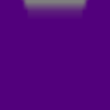
hierboven.
DIT WAS 538 KONINGSDAG 2023
538 Koningsdag was er weer één voor in de boeken. Met
40.000 man vierden we het leukste Oranjefeest van het
jaar. 🙌🧡 Check nu de hoogtepunten!
LEES OOK
IEDEREEN ZONG MEE MET ZOË TAURANS
THERAPIE!
HEEL BREDA ZINGT MEE MET MARCO
SCHUITMAKER!
STUK SLOOPT HET CHASSÉVELD!