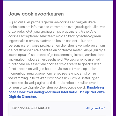
Jouw cookievoorkeuren
Wij en onze
28
partners gebruiken cookies en vergelijkbare
technieken om informatie te verzamelen over jou als gebruiker van
onze website(s), jouw gedrag en jouw apparaten. Als je „Alle
cookies accepteren” selecteert, worden trackingtechnologieën
Home
Acties
Radio luisteren
538 dj's
Shows
Muziek
Evenementen
ingeschakeld om onze advertenties en content te kunnen
VOLG RADIO 538
personaliseren, onze producten en diensten te verbeteren en om
de prestaties van advertenties en content te meten. Als je „Huidige
keuze opslaan” selecteert of je toestemming intrekt, worden deze
trackingtechnologieën uitgeschakeld. We gebruiken dan enkel
Zoeken
functionele en essentiële cookies om de website goed te laten
functioneren en veilig te houden. Je kunt dit menu op ieder
moment opnieuw openen om je keuzes te wijzigen of om je
toestemming in te trekken door op de link Cookie-instellingen
Home
Radio Luisteren
538 Gemist
Acties
Alle zenders
onder aan de webpagina te klikken. Je selecties zullen overal
binnen onze Digitale Diensten worden doorgevoerd.
Raadpleeg
BANKZITTERS OP 538 KONINGSDAG 2024
onze Cookieverklaring voor meer informatie.
Bekijk hier onze
Digitale Diensten.
28 apr 2024, 16:53
Bankzitters op 538 Koningsdag 2024
Functioneel & Essentieel
Altijd actief