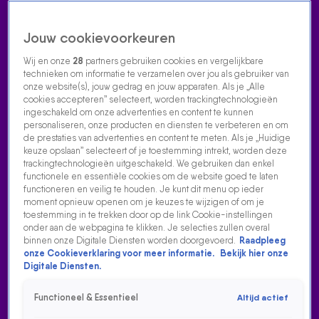
Jouw cookievoorkeuren
Wij en onze
28
partners gebruiken cookies en vergelijkbare
technieken om informatie te verzamelen over jou als gebruiker van
onze website(s), jouw gedrag en jouw apparaten. Als je „Alle
cookies accepteren” selecteert, worden trackingtechnologieën
Home
Acties
Radio luisteren
538 dj's
Shows
Muziek
Evenementen
ingeschakeld om onze advertenties en content te kunnen
VOLG RADIO 538
personaliseren, onze producten en diensten te verbeteren en om
de prestaties van advertenties en content te meten. Als je „Huidige
keuze opslaan” selecteert of je toestemming intrekt, worden deze
trackingtechnologieën uitgeschakeld. We gebruiken dan enkel
Zoeken
functionele en essentiële cookies om de website goed te laten
functioneren en veilig te houden. Je kunt dit menu op ieder
moment opnieuw openen om je keuzes te wijzigen of om je
toestemming in te trekken door op de link Cookie-instellingen
Home
Radio Luisteren
538 Gemist
Acties
Alle zenders
onder aan de webpagina te klikken. Je selecties zullen overal
binnen onze Digitale Diensten worden doorgevoerd.
Raadpleeg
CHRIS DELUXE OP 538 KONINGSDAG - LIVESET 2
onze Cookieverklaring voor meer informatie.
Bekijk hier onze
Digitale Diensten.
16 aug 2021, 19:30
Functioneel & Essentieel
Altijd actief