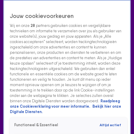
Jouw cookievoorkeuren
Wij en onze
28
partners gebruiken cookies en vergelijkbare
technieken om informatie te verzamelen over jou als gebruiker van
onze website(s), jouw gedrag en jouw apparaten. Als je „Alle
cookies accepteren” selecteert, worden trackingtechnologieën
Home
Acties
Radio luisteren
538 dj's
Shows
Muziek
Evenementen
ingeschakeld om onze advertenties en content te kunnen
VOLG RADIO 538
personaliseren, onze producten en diensten te verbeteren en om
de prestaties van advertenties en content te meten. Als je „Huidige
keuze opslaan” selecteert of je toestemming intrekt, worden deze
trackingtechnologieën uitgeschakeld. We gebruiken dan enkel
Zoeken
functionele en essentiële cookies om de website goed te laten
functioneren en veilig te houden. Je kunt dit menu op ieder
moment opnieuw openen om je keuzes te wijzigen of om je
toestemming in te trekken door op de link Cookie-instellingen
Home
Radio Luisteren
538 Gemist
Acties
Alle zenders
onder aan de webpagina te klikken. Je selecties zullen overal
binnen onze Digitale Diensten worden doorgevoerd.
Raadpleeg
SUNNERY JAMES EN RYAN MARCIANO OP 538
onze Cookieverklaring voor meer informatie.
Bekijk hier onze
KONINGSDAG
Digitale Diensten.
2 mei 2023, 11:10
Functioneel & Essentieel
Altijd actief
Sunnery James en Ryan Marciano op 538 Koningsdag