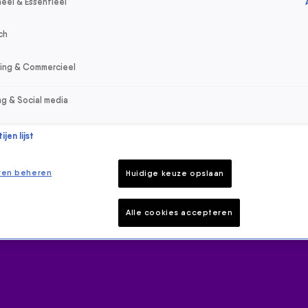
eel & Essentieel
ch
sing & Commercieel
ng & Social media
jen lijst
ren beheren
Huidige keuze opslaan
Alle cookies accepteren
 hoogte van het laatste 538-nieuws.