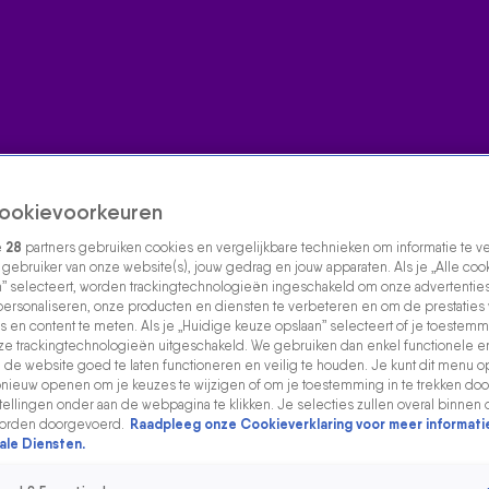
ookievoorkeuren
e
28
partners gebruiken cookies en vergelijkbare technieken om informatie te 
s gebruiker van onze website(s), jouw gedrag en jouw apparaten. Als je „Alle coo
” selecteert, worden trackingtechnologieën ingeschakeld om onze advertenties
personaliseren, onze producten en diensten te verbeteren en om de prestaties
s en content te meten. Als je „Huidige keuze opslaan” selecteert of je toestemmi
e trackingtechnologieën uitgeschakeld. We gebruiken dan enkel functionele e
de website goed te laten functioneren en veilig te houden. Je kunt dit menu o
ieuw openen om je keuzes te wijzigen of om je toestemming in te trekken door
ellingen onder aan de webpagina te klikken. Je selecties zullen overal binnen 
orden doorgevoerd.
Raadpleeg onze Cookieverklaring voor meer informati
ale Diensten.