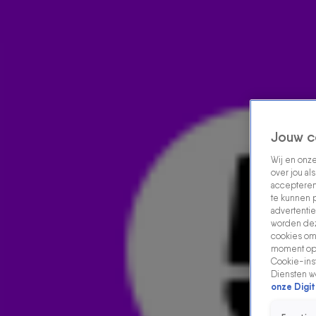
Home
Acties
Radio luisteren
538 dj's
Shows
Muziek
Evenementen
VOLG RADIO 538
Jouw c
Wij en onz
over jou al
Zoeken
accepteren
Home
Radio Luisteren
538 Gemist
Acties
Alle zenders
te kunnen 
advertentie
worden dez
cookies om 
moment opn
Cookie-inst
Diensten w
onze Digit