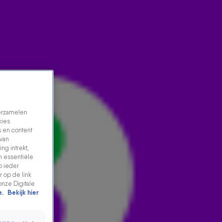
verzamelen
kies
 en content
 van
ng intrekt,
n essentiële
THUIS FEESTEN = 538 KONINGSDAG 2020!
p ieder
 op de link
17 aug 2021, 07:24
onze Digitale
e.
Bekijk hier