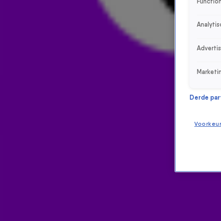
Function
Analytis
Adverti
Marketi
Derde parti
Voorkeu
ONTVANG ONZE NIEUWSBRIEF
Meld je aan voor de nieuwsbrief van Radio 538 en blijf op de