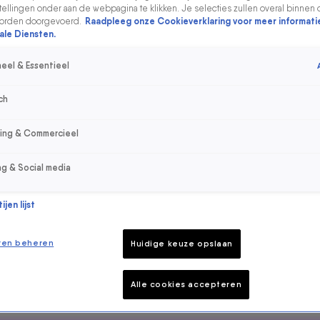
ellingen onder aan de webpagina te klikken. Je selecties zullen overal binnen 
orden doorgevoerd.
Raadpleeg onze Cookieverklaring voor meer informati
ale Diensten.
eel & Essentieel
ch
sing & Commercieel
ng & Social media
jen lijst
ren beheren
Huidige keuze opslaan
Alle cookies accepteren