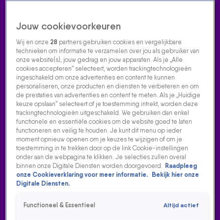
Jouw cookievoorkeuren
Wij en onze
28
partners gebruiken cookies en vergelijkbare
technieken om informatie te verzamelen over jou als gebruiker van
onze website(s), jouw gedrag en jouw apparaten. Als je „Alle
cookies accepteren” selecteert, worden trackingtechnologieën
Home
Acties
Radio luisteren
538 dj's
Shows
Muziek
Evenementen
ingeschakeld om onze advertenties en content te kunnen
VOLG RADIO 538
personaliseren, onze producten en diensten te verbeteren en om
de prestaties van advertenties en content te meten. Als je „Huidige
keuze opslaan” selecteert of je toestemming intrekt, worden deze
trackingtechnologieën uitgeschakeld. We gebruiken dan enkel
Zoeken
functionele en essentiële cookies om de website goed te laten
functioneren en veilig te houden. Je kunt dit menu op ieder
moment opnieuw openen om je keuzes te wijzigen of om je
toestemming in te trekken door op de link Cookie-instellingen
Home
Radio Luisteren
538 Gemist
Acties
Alle zenders
onder aan de webpagina te klikken. Je selecties zullen overal
binnen onze Digitale Diensten worden doorgevoerd.
Raadpleeg
onze Cookieverklaring voor meer informatie.
Bekijk hier onze
Digitale Diensten.
Functioneel & Essentieel
Altijd actief