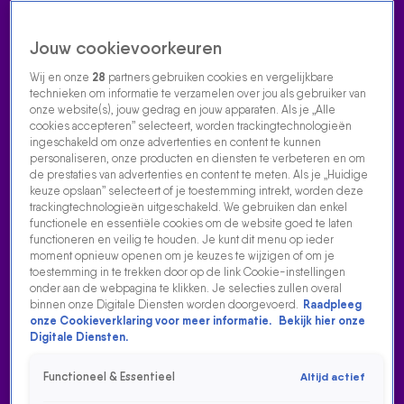
Jouw cookievoorkeuren
Wij en onze
28
partners gebruiken cookies en vergelijkbare
technieken om informatie te verzamelen over jou als gebruiker van
onze website(s), jouw gedrag en jouw apparaten. Als je „Alle
cookies accepteren” selecteert, worden trackingtechnologieën
Home
Acties
Radio luisteren
538 dj's
Shows
Muziek
Evenementen
ingeschakeld om onze advertenties en content te kunnen
VOLG RADIO 538
personaliseren, onze producten en diensten te verbeteren en om
de prestaties van advertenties en content te meten. Als je „Huidige
keuze opslaan” selecteert of je toestemming intrekt, worden deze
trackingtechnologieën uitgeschakeld. We gebruiken dan enkel
Zoeken
functionele en essentiële cookies om de website goed te laten
functioneren en veilig te houden. Je kunt dit menu op ieder
moment opnieuw openen om je keuzes te wijzigen of om je
toestemming in te trekken door op de link Cookie-instellingen
Home
Radio Luisteren
538 Gemist
Acties
Alle zenders
FORMULE 1
onder aan de webpagina te klikken. Je selecties zullen overal
binnen onze Digitale Diensten worden doorgevoerd.
Raadpleeg
29, 30 en 31 augustus is het weer zover: de Formula 1
onze Cookieverklaring voor meer informatie.
Bekijk hier onze
Digitale Diensten.
Heineken Dutch Grand Prix in Zandvoort! Wil jij daar ook bij
zijn? Luister dan vanaf 11 augustus naar Radio 538, want dan
Functioneel & Essentieel
Altijd actief
maak je kans op weekendtickets.