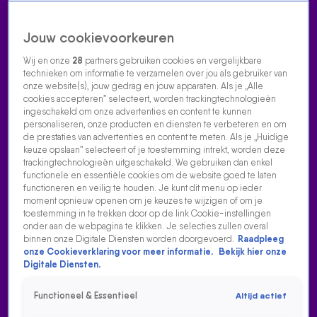
Jouw cookievoorkeuren
Wij en onze
28
partners gebruiken cookies en vergelijkbare
technieken om informatie te verzamelen over jou als gebruiker van
onze website(s), jouw gedrag en jouw apparaten. Als je „Alle
cookies accepteren” selecteert, worden trackingtechnologieën
Home
Acties
Radio luisteren
538 dj's
Shows
Muziek
Evenementen
ingeschakeld om onze advertenties en content te kunnen
VOLG RADIO 538
personaliseren, onze producten en diensten te verbeteren en om
de prestaties van advertenties en content te meten. Als je „Huidige
keuze opslaan” selecteert of je toestemming intrekt, worden deze
trackingtechnologieën uitgeschakeld. We gebruiken dan enkel
Zoeken
functionele en essentiële cookies om de website goed te laten
functioneren en veilig te houden. Je kunt dit menu op ieder
moment opnieuw openen om je keuzes te wijzigen of om je
toestemming in te trekken door op de link Cookie-instellingen
Home
Radio Luisteren
538 Gemist
Acties
Alle zenders
onder aan de webpagina te klikken. Je selecties zullen overal
binnen onze Digitale Diensten worden doorgevoerd.
Raadpleeg
PRINS PIETER CHRISTIAAN: 'DE F1 BINNENHALEN WAS
onze Cookieverklaring voor meer informatie.
Bekijk hier onze
EEN JONGENSDROOM'
Digitale Diensten.
29 aug 2025, 10:09
Functioneel & Essentieel
Altijd actief
Een bezoekje van prins Pieter Christiaan is inmiddels vaste