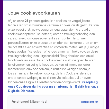
Jouw cookievoorkeuren
Wij en onze
28
partners gebruiken cookies en vergelijkbare
technieken om informatie te verzamelen over jou als gebruiker van
onze website(s), jouw gedrag en jouw apparaten. Als je „Alle
cookies accepteren” selecteert, worden trackingtechnologieën
Home
Acties
Radio luisteren
538 dj's
Shows
Muziek
Evenementen
ingeschakeld om onze advertenties en content te kunnen
VOLG RADIO 538
personaliseren, onze producten en diensten te verbeteren en om
de prestaties van advertenties en content te meten. Als je „Huidige
keuze opslaan” selecteert of je toestemming intrekt, worden deze
trackingtechnologieën uitgeschakeld. We gebruiken dan enkel
Zoeken
functionele en essentiële cookies om de website goed te laten
functioneren en veilig te houden. Je kunt dit menu op ieder
moment opnieuw openen om je keuzes te wijzigen of om je
toestemming in te trekken door op de link Cookie-instellingen
Home
Radio Luisteren
538 Gemist
Acties
Alle zenders
onder aan de webpagina te klikken. Je selecties zullen overal
binnen onze Digitale Diensten worden doorgevoerd.
Raadpleeg
onze Cookieverklaring voor meer informatie.
Bekijk hier onze
Digitale Diensten.
Functioneel & Essentieel
Altijd actief