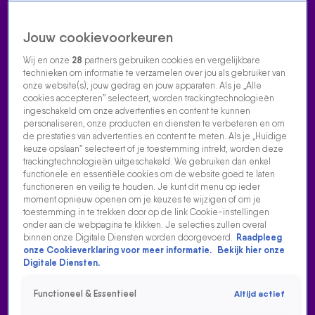
Jouw cookievoorkeuren
Wij en onze
28
partners gebruiken cookies en vergelijkbare
technieken om informatie te verzamelen over jou als gebruiker van
onze website(s), jouw gedrag en jouw apparaten. Als je „Alle
cookies accepteren” selecteert, worden trackingtechnologieën
Home
Acties
Radio luisteren
538 dj's
Shows
Muziek
Evenementen
ingeschakeld om onze advertenties en content te kunnen
VOLG RADIO 538
personaliseren, onze producten en diensten te verbeteren en om
de prestaties van advertenties en content te meten. Als je „Huidige
keuze opslaan” selecteert of je toestemming intrekt, worden deze
trackingtechnologieën uitgeschakeld. We gebruiken dan enkel
Zoeken
functionele en essentiële cookies om de website goed te laten
functioneren en veilig te houden. Je kunt dit menu op ieder
moment opnieuw openen om je keuzes te wijzigen of om je
toestemming in te trekken door op de link Cookie-instellingen
Home
Radio Luisteren
538 Gemist
Acties
Alle zenders
onder aan de webpagina te klikken. Je selecties zullen overal
binnen onze Digitale Diensten worden doorgevoerd.
Raadpleeg
onze Cookieverklaring voor meer informatie.
Bekijk hier onze
Digitale Diensten.
Functioneel & Essentieel
Altijd actief