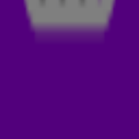
gecanceld
, maar speciaal voor iedereen in Nederland
organiseert Radio 538 het grootste virtuele koningsdagfeest
van Nederland! 🙌🧡
Eerder werd al bekend dat 538-dj Tiësto (vanuit Denver USA)
Duncan Laurence, Davina Michelle, DI-RECT, 538-dj's Lucas &
Steve en internetsensatie Orgel Joke
Koningsdag
vieren met
Radio 538. Maar ook (inter)nationale artiesten als 538-dj
Martin Garrix, Anne-Marie, Sheppard, Chef'Special, Emma
Heesters en Rolf Sanchez zijn van de partij!
THUIS FEESTEN = 538 KONINGSDAG
Het nieuwe, gratis en corona-proof Oranjefeest volg je
maandag 27 april live van 15:00 tot 18:00 uur op Radio
538,
TV 538
, SBS6,
KIJK.nl
, de
538-app
,
YouTube
of hier
op 538.nl!