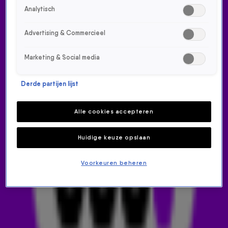
4:28
Analytisch
ROBERT DOORNBOS OVER ZIJN FORMULE 1-WEEKEND
31 aug 2025, 13:49
Advertising & Commercieel
Formule 1
3:00
Marketing & Social media
EEN F1-BINGOKAART VOL OPDRACHTEN VOOR JULIA!
30 aug 2025, 18:30
Derde partijen lijst
Formule 1
11:15
Alle cookies accepteren
GIEREN MET GEER BIJ BAS & DYLAN VANAF ZANDVOORT!
30 aug 2025, 10:22
Formule 1
Huidige keuze opslaan
7:08
JACK PLOOIJ BELANDDE IN DE FORMULE 1 DOOR ZICHZELF IN DE WC OP TE
Voorkeuren beheren
SLUITEN
29 aug 2025, 10:18
Formule 1
4:43
PRINS PIETER CHRISTIAAN: 'DE F1 BINNENHALEN WAS EEN JONGENSDROOM'