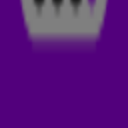
29 aug 2025, 10:12
Formule 1
8:54
LINDA DE MOL KRAAKT DE HERSENEN VAN DE 538 OCHTENDSHOW
29 aug 2025, 08:23
Formule 1
2:36
JACK PLOOIJ OVER KANSEN NIEUW F1-TEAM CADILLAC
27 aug 2025, 09:01
Formule 1
4:51
EVEN GEEN DRANK & SEKS: GERARD JOLING WIL SNEL HERSTELLEN VOOR ZIJN
GROTE F1-SPEKTAKEL!
20 aug 2025, 13:48
Formule 1
3:26
FORMULE 1 NIEUWS! ROBERT DOORNBOS OVER HET VERTREK VAN CHRISTIAN
HORNER BIJ RED BULL
10 juli 2025, 11:28