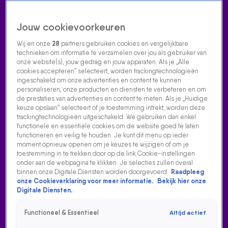
Jouw cookievoorkeuren
Wij en onze
28
partners gebruiken cookies en vergelijkbare
technieken om informatie te verzamelen over jou als gebruiker van
onze website(s), jouw gedrag en jouw apparaten. Als je „Alle
cookies accepteren” selecteert, worden trackingtechnologieën
Home
Acties
Radio luisteren
538 dj's
Shows
Muziek
Evenementen
ingeschakeld om onze advertenties en content te kunnen
VOLG RADIO 538
personaliseren, onze producten en diensten te verbeteren en om
de prestaties van advertenties en content te meten. Als je „Huidige
keuze opslaan” selecteert of je toestemming intrekt, worden deze
trackingtechnologieën uitgeschakeld. We gebruiken dan enkel
Zoeken
functionele en essentiële cookies om de website goed te laten
functioneren en veilig te houden. Je kunt dit menu op ieder
moment opnieuw openen om je keuzes te wijzigen of om je
toestemming in te trekken door op de link Cookie-instellingen
Home
Radio Luisteren
538 Gemist
Acties
Alle zenders
onder aan de webpagina te klikken. Je selecties zullen overal
ALLE EVENEMENTEN VIDEOS
binnen onze Digitale Diensten worden doorgevoerd.
Raadpleeg
3:48
onze Cookieverklaring voor meer informatie.
Bekijk hier onze
Digitale Diensten.
TUTUTUTU! DIT IS HET VERHAAL ACHTER HÉT FORMULE 1-ANTHEM: ‘33 VERSTAPPEN’
31 aug 2025, 14:27
Functioneel & Essentieel
Altijd actief
Formule 1