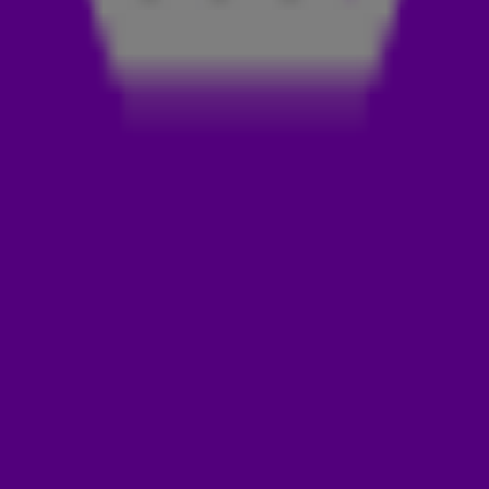
zondag tegen Japan doet op het
WK
in Dallas. Wordt het
juichen of billenknijpen? Je ziet het in de video
hierboven.
GELIJKSPEL
De ezels van Bas lopen in eerste instantie gelijk richting de
emmer van Nederland, maar dan slaat de twijfel toe. Snoopy,
Sientje en Saartje ruiken chaos en lijken te voorspellen dat
het héél lang gelijk blijft. Pas in de allerlaatste minuten valt de
beslissing. Kortom: dit wordt nagelbijten tot in blessuretijd...
Door
Redactie Radio 538
LEES OOK
Verlopen
Powered by
WIN EEN TRIP NAAR DE WK-WEDSTRIJD TUNESIË
- NEDERLAND ÉN EEN HISENSE TV