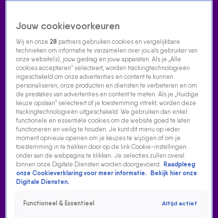
Jouw cookievoorkeuren
Wij en onze
28
partners gebruiken cookies en vergelijkbare
technieken om informatie te verzamelen over jou als gebruiker van
onze website(s), jouw gedrag en jouw apparaten. Als je „Alle
cookies accepteren” selecteert, worden trackingtechnologieën
Home
Acties
Radio luisteren
538 dj's
Shows
Muziek
Evenementen
ingeschakeld om onze advertenties en content te kunnen
VOLG RADIO 538
personaliseren, onze producten en diensten te verbeteren en om
de prestaties van advertenties en content te meten. Als je „Huidige
keuze opslaan” selecteert of je toestemming intrekt, worden deze
trackingtechnologieën uitgeschakeld. We gebruiken dan enkel
Zoeken
functionele en essentiële cookies om de website goed te laten
functioneren en veilig te houden. Je kunt dit menu op ieder
moment opnieuw openen om je keuzes te wijzigen of om je
toestemming in te trekken door op de link Cookie-instellingen
Home
Radio Luisteren
538 Gemist
Acties
Alle zenders
onder aan de webpagina te klikken. Je selecties zullen overal
binnen onze Digitale Diensten worden doorgevoerd.
Raadpleeg
onze Cookieverklaring voor meer informatie.
Bekijk hier onze
Digitale Diensten.
Functioneel & Essentieel
Altijd actief