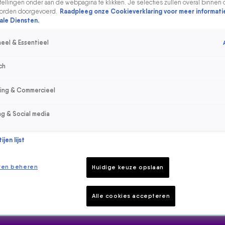
ellingen onder aan de webpagina te klikken. Je selecties zullen overal binnen 
orden doorgevoerd.
Raadpleeg onze Cookieverklaring voor meer informati
ale Diensten.
eel & Essentieel
ch
sing & Commercieel
ng & Social media
jen lijst
ren beheren
Huidige keuze opslaan
Alle cookies accepteren