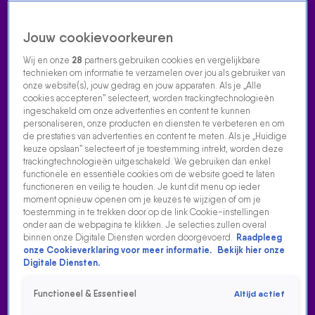
Jouw cookievoorkeuren
Wij en onze
28
partners gebruiken cookies en vergelijkbare
technieken om informatie te verzamelen over jou als gebruiker van
onze website(s), jouw gedrag en jouw apparaten. Als je „Alle
cookies accepteren” selecteert, worden trackingtechnologieën
Home
Acties
Radio luisteren
538 dj's
Shows
Muziek
Evenementen
ingeschakeld om onze advertenties en content te kunnen
VOLG RADIO 538
personaliseren, onze producten en diensten te verbeteren en om
de prestaties van advertenties en content te meten. Als je „Huidige
keuze opslaan” selecteert of je toestemming intrekt, worden deze
trackingtechnologieën uitgeschakeld. We gebruiken dan enkel
Zoeken
functionele en essentiële cookies om de website goed te laten
functioneren en veilig te houden. Je kunt dit menu op ieder
moment opnieuw openen om je keuzes te wijzigen of om je
toestemming in te trekken door op de link Cookie-instellingen
Home
Radio Luisteren
538 Gemist
Acties
Alle zenders
onder aan de webpagina te klikken. Je selecties zullen overal
binnen onze Digitale Diensten worden doorgevoerd.
Raadpleeg
onze Cookieverklaring voor meer informatie.
Bekijk hier onze
Digitale Diensten.
Functioneel & Essentieel
Altijd actief