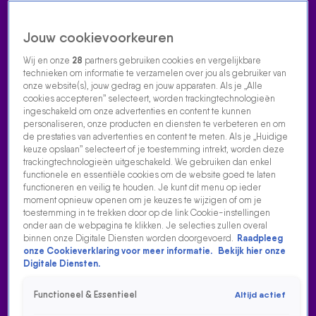
Jouw cookievoorkeuren
Wij en onze
28
partners gebruiken cookies en vergelijkbare
technieken om informatie te verzamelen over jou als gebruiker van
onze website(s), jouw gedrag en jouw apparaten. Als je „Alle
cookies accepteren” selecteert, worden trackingtechnologieën
Home
Acties
Radio luisteren
538 dj's
Shows
Muziek
Evenementen
ingeschakeld om onze advertenties en content te kunnen
VOLG RADIO 538
personaliseren, onze producten en diensten te verbeteren en om
de prestaties van advertenties en content te meten. Als je „Huidige
keuze opslaan” selecteert of je toestemming intrekt, worden deze
trackingtechnologieën uitgeschakeld. We gebruiken dan enkel
Zoeken
functionele en essentiële cookies om de website goed te laten
functioneren en veilig te houden. Je kunt dit menu op ieder
moment opnieuw openen om je keuzes te wijzigen of om je
toestemming in te trekken door op de link Cookie-instellingen
Home
Radio Luisteren
538 Gemist
Acties
Alle zenders
onder aan de webpagina te klikken. Je selecties zullen overal
binnen onze Digitale Diensten worden doorgevoerd.
Raadpleeg
onze Cookieverklaring voor meer informatie.
Bekijk hier onze
Digitale Diensten.
Functioneel & Essentieel
Altijd actief