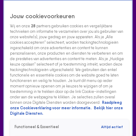
Jouw cookievoorkeuren
Wij en onze
28
partners gebruiken cookies en vergelijkbare
technieken om informatie te verzamelen over jou als gebruiker van
onze website(s), jouw gedrag en jouw apparaten. Als je „Alle
cookies accepteren” selecteert, worden trackingtechnologieën
Home
Acties
Radio luisteren
538 dj's
Shows
Muziek
Evenementen
ingeschakeld om onze advertenties en content te kunnen
VOLG RADIO 538
personaliseren, onze producten en diensten te verbeteren en om
de prestaties van advertenties en content te meten. Als je „Huidige
keuze opslaan” selecteert of je toestemming intrekt, worden deze
trackingtechnologieën uitgeschakeld. We gebruiken dan enkel
Zoeken
functionele en essentiële cookies om de website goed te laten
functioneren en veilig te houden. Je kunt dit menu op ieder
moment opnieuw openen om je keuzes te wijzigen of om je
toestemming in te trekken door op de link Cookie-instellingen
Home
Radio Luisteren
538 Gemist
Acties
Alle zenders
onder aan de webpagina te klikken. Je selecties zullen overal
binnen onze Digitale Diensten worden doorgevoerd.
Raadpleeg
onze Cookieverklaring voor meer informatie.
Bekijk hier onze
Digitale Diensten.
Functioneel & Essentieel
Altijd actief