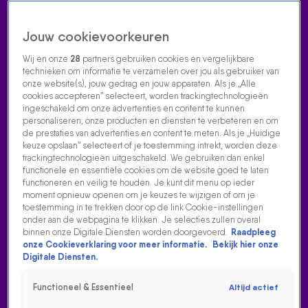
Jouw cookievoorkeuren
Wij en onze
28
partners gebruiken cookies en vergelijkbare
technieken om informatie te verzamelen over jou als gebruiker van
onze website(s), jouw gedrag en jouw apparaten. Als je „Alle
cookies accepteren” selecteert, worden trackingtechnologieën
Home
Acties
Radio luisteren
538 dj's
Shows
Muziek
Evenementen
ingeschakeld om onze advertenties en content te kunnen
VOLG RADIO 538
personaliseren, onze producten en diensten te verbeteren en om
de prestaties van advertenties en content te meten. Als je „Huidige
keuze opslaan” selecteert of je toestemming intrekt, worden deze
trackingtechnologieën uitgeschakeld. We gebruiken dan enkel
Zoeken
functionele en essentiële cookies om de website goed te laten
functioneren en veilig te houden. Je kunt dit menu op ieder
moment opnieuw openen om je keuzes te wijzigen of om je
toestemming in te trekken door op de link Cookie-instellingen
Home
Radio Luisteren
538 Gemist
Acties
Alle zenders
onder aan de webpagina te klikken. Je selecties zullen overal
binnen onze Digitale Diensten worden doorgevoerd.
Raadpleeg
onze Cookieverklaring voor meer informatie.
Bekijk hier onze
Digitale Diensten.
Functioneel & Essentieel
Altijd actief