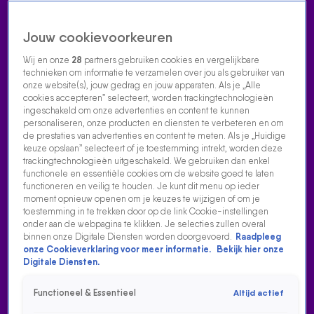
Jouw cookievoorkeuren
Wij en onze
28
partners gebruiken cookies en vergelijkbare
technieken om informatie te verzamelen over jou als gebruiker van
onze website(s), jouw gedrag en jouw apparaten. Als je „Alle
cookies accepteren” selecteert, worden trackingtechnologieën
Home
Acties
Radio luisteren
538 dj's
Shows
Muziek
Evenementen
ingeschakeld om onze advertenties en content te kunnen
VOLG RADIO 538
personaliseren, onze producten en diensten te verbeteren en om
de prestaties van advertenties en content te meten. Als je „Huidige
keuze opslaan” selecteert of je toestemming intrekt, worden deze
trackingtechnologieën uitgeschakeld. We gebruiken dan enkel
Zoeken
functionele en essentiële cookies om de website goed te laten
functioneren en veilig te houden. Je kunt dit menu op ieder
moment opnieuw openen om je keuzes te wijzigen of om je
toestemming in te trekken door op de link Cookie-instellingen
Home
Radio Luisteren
538 Gemist
Acties
Alle zenders
onder aan de webpagina te klikken. Je selecties zullen overal
binnen onze Digitale Diensten worden doorgevoerd.
Raadpleeg
onze Cookieverklaring voor meer informatie.
Bekijk hier onze
Digitale Diensten.
Functioneel & Essentieel
Altijd actief