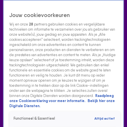
Jouw cookievoorkeuren
Wij en onze
28
partners gebruiken cookies en vergelijkbare
technieken om informatie te verzamelen over jou als gebruiker van
onze website(s), jouw gedrag en jouw apparaten. Als je „Alle
cookies accepteren” selecteert, worden trackingtechnologieën
Home
Acties
Radio luisteren
538 dj's
Shows
Muziek
Evenementen
ingeschakeld om onze advertenties en content te kunnen
VOLG RADIO 538
personaliseren, onze producten en diensten te verbeteren en om
de prestaties van advertenties en content te meten. Als je „Huidige
keuze opslaan” selecteert of je toestemming intrekt, worden deze
trackingtechnologieën uitgeschakeld. We gebruiken dan enkel
Zoeken
functionele en essentiële cookies om de website goed te laten
functioneren en veilig te houden. Je kunt dit menu op ieder
moment opnieuw openen om je keuzes te wijzigen of om je
toestemming in te trekken door op de link Cookie-instellingen
Home
Radio Luisteren
538 Gemist
Acties
Alle zenders
onder aan de webpagina te klikken. Je selecties zullen overal
binnen onze Digitale Diensten worden doorgevoerd.
Raadpleeg
onze Cookieverklaring voor meer informatie.
Bekijk hier onze
Digitale Diensten.
Functioneel & Essentieel
Altijd actief