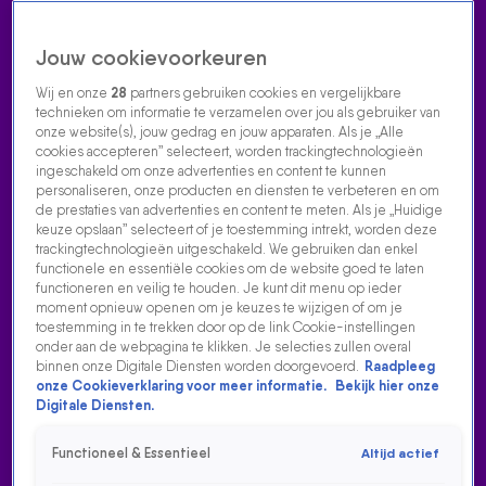
Jouw cookievoorkeuren
Wij en onze
28
partners gebruiken cookies en vergelijkbare
technieken om informatie te verzamelen over jou als gebruiker van
onze website(s), jouw gedrag en jouw apparaten. Als je „Alle
cookies accepteren” selecteert, worden trackingtechnologieën
Home
Acties
Radio luisteren
538 dj's
Shows
Muziek
Evenementen
ingeschakeld om onze advertenties en content te kunnen
VOLG RADIO 538
personaliseren, onze producten en diensten te verbeteren en om
de prestaties van advertenties en content te meten. Als je „Huidige
keuze opslaan” selecteert of je toestemming intrekt, worden deze
trackingtechnologieën uitgeschakeld. We gebruiken dan enkel
Zoeken
functionele en essentiële cookies om de website goed te laten
functioneren en veilig te houden. Je kunt dit menu op ieder
moment opnieuw openen om je keuzes te wijzigen of om je
toestemming in te trekken door op de link Cookie-instellingen
Home
Radio Luisteren
538 Gemist
Acties
Alle zenders
onder aan de webpagina te klikken. Je selecties zullen overal
binnen onze Digitale Diensten worden doorgevoerd.
Raadpleeg
onze Cookieverklaring voor meer informatie.
Bekijk hier onze
Digitale Diensten.
Functioneel & Essentieel
Altijd actief