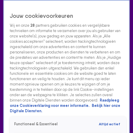
Jouw cookievoorkeuren
Wij en onze
28
partners gebruiken cookies en vergelijkbare
technieken om informatie te verzamelen over jou als gebruiker van
onze website(s), jouw gedrag en jouw apparaten. Als je „Alle
cookies accepteren” selecteert, worden trackingtechnologieën
Home
Acties
Radio luisteren
538 dj's
Shows
Muziek
Evenementen
ingeschakeld om onze advertenties en content te kunnen
VOLG RADIO 538
personaliseren, onze producten en diensten te verbeteren en om
de prestaties van advertenties en content te meten. Als je „Huidige
keuze opslaan” selecteert of je toestemming intrekt, worden deze
trackingtechnologieën uitgeschakeld. We gebruiken dan enkel
Zoeken
functionele en essentiële cookies om de website goed te laten
functioneren en veilig te houden. Je kunt dit menu op ieder
moment opnieuw openen om je keuzes te wijzigen of om je
toestemming in te trekken door op de link Cookie-instellingen
Home
Radio Luisteren
538 Gemist
Acties
Alle zenders
onder aan de webpagina te klikken. Je selecties zullen overal
binnen onze Digitale Diensten worden doorgevoerd.
Raadpleeg
onze Cookieverklaring voor meer informatie.
Bekijk hier onze
Digitale Diensten.
Functioneel & Essentieel
Altijd actief