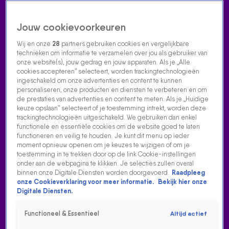
Jouw cookievoorkeuren
Wij en onze
28
partners gebruiken cookies en vergelijkbare
technieken om informatie te verzamelen over jou als gebruiker van
onze website(s), jouw gedrag en jouw apparaten. Als je „Alle
cookies accepteren” selecteert, worden trackingtechnologieën
Home
Acties
Radio luisteren
538 dj's
Shows
Muziek
Evenementen
ingeschakeld om onze advertenties en content te kunnen
VOLG RADIO 538
personaliseren, onze producten en diensten te verbeteren en om
de prestaties van advertenties en content te meten. Als je „Huidige
keuze opslaan” selecteert of je toestemming intrekt, worden deze
trackingtechnologieën uitgeschakeld. We gebruiken dan enkel
Zoeken
functionele en essentiële cookies om de website goed te laten
functioneren en veilig te houden. Je kunt dit menu op ieder
moment opnieuw openen om je keuzes te wijzigen of om je
toestemming in te trekken door op de link Cookie-instellingen
Home
Radio Luisteren
538 Gemist
Acties
Alle zenders
onder aan de webpagina te klikken. Je selecties zullen overal
binnen onze Digitale Diensten worden doorgevoerd.
Raadpleeg
onze Cookieverklaring voor meer informatie.
Bekijk hier onze
Digitale Diensten.
Functioneel & Essentieel
Altijd actief