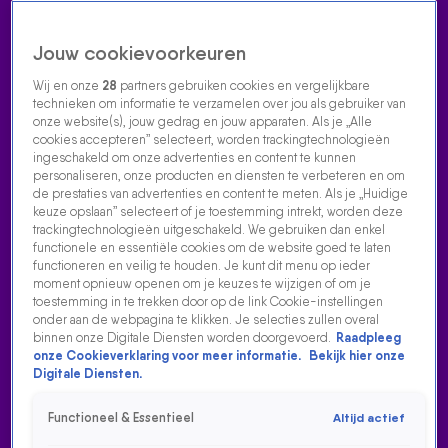
Jouw cookievoorkeuren
Wij en onze
28
partners gebruiken cookies en vergelijkbare
technieken om informatie te verzamelen over jou als gebruiker van
onze website(s), jouw gedrag en jouw apparaten. Als je „Alle
cookies accepteren” selecteert, worden trackingtechnologieën
Home
Acties
Radio luisteren
538 dj's
Shows
Muziek
Evenementen
ingeschakeld om onze advertenties en content te kunnen
VOLG RADIO 538
personaliseren, onze producten en diensten te verbeteren en om
de prestaties van advertenties en content te meten. Als je „Huidige
keuze opslaan” selecteert of je toestemming intrekt, worden deze
trackingtechnologieën uitgeschakeld. We gebruiken dan enkel
Zoeken
functionele en essentiële cookies om de website goed te laten
functioneren en veilig te houden. Je kunt dit menu op ieder
moment opnieuw openen om je keuzes te wijzigen of om je
toestemming in te trekken door op de link Cookie-instellingen
Home
Radio Luisteren
538 Gemist
Acties
Alle zenders
onder aan de webpagina te klikken. Je selecties zullen overal
binnen onze Digitale Diensten worden doorgevoerd.
Raadpleeg
onze Cookieverklaring voor meer informatie.
Bekijk hier onze
Digitale Diensten.
Functioneel & Essentieel
Altijd actief