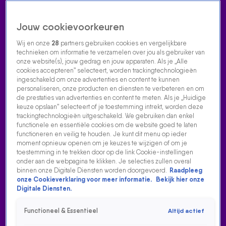
Jouw cookievoorkeuren
Wij en onze
28
partners gebruiken cookies en vergelijkbare
technieken om informatie te verzamelen over jou als gebruiker van
onze website(s), jouw gedrag en jouw apparaten. Als je „Alle
cookies accepteren” selecteert, worden trackingtechnologieën
Home
Acties
Radio luisteren
538 dj's
Shows
Muziek
Evenementen
ingeschakeld om onze advertenties en content te kunnen
VOLG RADIO 538
personaliseren, onze producten en diensten te verbeteren en om
de prestaties van advertenties en content te meten. Als je „Huidige
keuze opslaan” selecteert of je toestemming intrekt, worden deze
trackingtechnologieën uitgeschakeld. We gebruiken dan enkel
Zoeken
functionele en essentiële cookies om de website goed te laten
functioneren en veilig te houden. Je kunt dit menu op ieder
moment opnieuw openen om je keuzes te wijzigen of om je
toestemming in te trekken door op de link Cookie-instellingen
Home
Radio Luisteren
538 Gemist
Acties
Alle zenders
onder aan de webpagina te klikken. Je selecties zullen overal
binnen onze Digitale Diensten worden doorgevoerd.
Raadpleeg
onze Cookieverklaring voor meer informatie.
Bekijk hier onze
Digitale Diensten.
Functioneel & Essentieel
Altijd actief