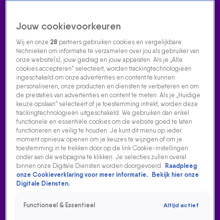
Jouw cookievoorkeuren
Wij en onze
28
partners gebruiken cookies en vergelijkbare
technieken om informatie te verzamelen over jou als gebruiker van
onze website(s), jouw gedrag en jouw apparaten. Als je „Alle
cookies accepteren” selecteert, worden trackingtechnologieën
Home
Acties
Radio luisteren
538 dj's
Shows
Muziek
Evenementen
ingeschakeld om onze advertenties en content te kunnen
VOLG RADIO 538
personaliseren, onze producten en diensten te verbeteren en om
de prestaties van advertenties en content te meten. Als je „Huidige
keuze opslaan” selecteert of je toestemming intrekt, worden deze
trackingtechnologieën uitgeschakeld. We gebruiken dan enkel
Zoeken
functionele en essentiële cookies om de website goed te laten
functioneren en veilig te houden. Je kunt dit menu op ieder
moment opnieuw openen om je keuzes te wijzigen of om je
toestemming in te trekken door op de link Cookie-instellingen
Home
Radio Luisteren
538 Gemist
Acties
Alle zenders
onder aan de webpagina te klikken. Je selecties zullen overal
binnen onze Digitale Diensten worden doorgevoerd.
Raadpleeg
onze Cookieverklaring voor meer informatie.
Bekijk hier onze
Digitale Diensten.
Functioneel & Essentieel
Altijd actief