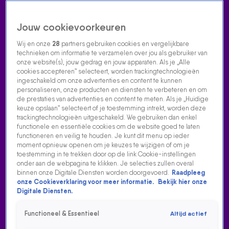
Jouw cookievoorkeuren
Wij en onze
28
partners gebruiken cookies en vergelijkbare
technieken om informatie te verzamelen over jou als gebruiker van
onze website(s), jouw gedrag en jouw apparaten. Als je „Alle
cookies accepteren” selecteert, worden trackingtechnologieën
Home
Acties
Radio luisteren
538 dj's
Shows
Muziek
Evenementen
ingeschakeld om onze advertenties en content te kunnen
VOLG RADIO 538
personaliseren, onze producten en diensten te verbeteren en om
de prestaties van advertenties en content te meten. Als je „Huidige
keuze opslaan” selecteert of je toestemming intrekt, worden deze
trackingtechnologieën uitgeschakeld. We gebruiken dan enkel
Zoeken
functionele en essentiële cookies om de website goed te laten
functioneren en veilig te houden. Je kunt dit menu op ieder
moment opnieuw openen om je keuzes te wijzigen of om je
toestemming in te trekken door op de link Cookie-instellingen
Home
Radio Luisteren
538 Gemist
Acties
Alle zenders
onder aan de webpagina te klikken. Je selecties zullen overal
binnen onze Digitale Diensten worden doorgevoerd.
Raadpleeg
onze Cookieverklaring voor meer informatie.
Bekijk hier onze
Digitale Diensten.
Functioneel & Essentieel
Altijd actief