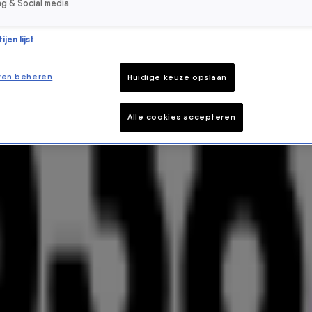
ng & Social media
jen lijst
ren beheren
Huidige keuze opslaan
Alle cookies accepteren
E BIJZONDERE AUTO (VOOR JOU)
tegen het lijf: de Citroën Saxo 538 uit 1999! Met
ale editie natuurlijk niet laten staan. Check het