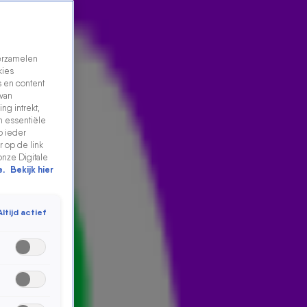
verzamelen
kies
 en content
 van
ng intrekt,
n essentiële
p ieder
 op de link
onze Digitale
e.
Bekijk hier
Altijd actief