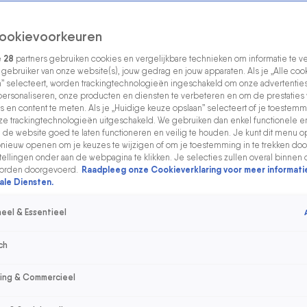
ookievoorkeuren
e
28
partners gebruiken cookies en vergelijkbare technieken om informatie te 
s gebruiker van onze website(s), jouw gedrag en jouw apparaten. Als je „Alle coo
” selecteert, worden trackingtechnologieën ingeschakeld om onze advertenties
personaliseren, onze producten en diensten te verbeteren en om de prestaties
s en content te meten. Als je „Huidige keuze opslaan” selecteert of je toestemmi
e trackingtechnologieën uitgeschakeld. We gebruiken dan enkel functionele e
de website goed te laten functioneren en veilig te houden. Je kunt dit menu o
ieuw openen om je keuzes te wijzigen of om je toestemming in te trekken door
ellingen onder aan de webpagina te klikken. Je selecties zullen overal binnen 
orden doorgevoerd.
Raadpleeg onze Cookieverklaring voor meer informati
ale Diensten.
eel & Essentieel
ch
sing & Commercieel