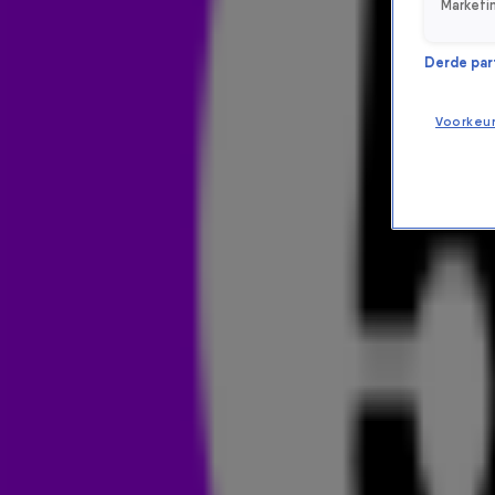
Marketi
Derde parti
Voorkeu
JORDI EN JULIA KOPEN EEN HEL
HITLIJSTEN
30 juni 2026, 16:33
Jordi en Julia liepen laatst een wel heel bijzondere auto 
de
90's Top 1000
in het vooruitzicht konden we deze speci
in de video hieronder. 👇