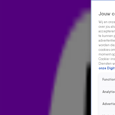
Jouw c
Wij en onz
over jou al
accepteren
te kunnen 
advertentie
worden dez
cookies om 
moment opn
Cookie-inst
Diensten w
onze Digit
Function
Analytis
Adverti