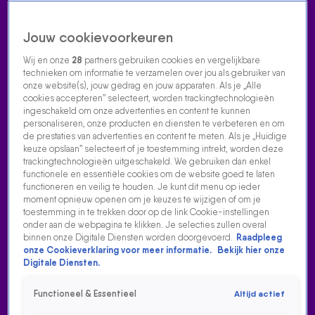
Jouw cookievoorkeuren
Wij en onze
28
partners gebruiken cookies en vergelijkbare
technieken om informatie te verzamelen over jou als gebruiker van
onze website(s), jouw gedrag en jouw apparaten. Als je „Alle
cookies accepteren” selecteert, worden trackingtechnologieën
Home
Acties
Radio luisteren
538 dj's
Shows
Muziek
Evenementen
ingeschakeld om onze advertenties en content te kunnen
VOLG RADIO 538
personaliseren, onze producten en diensten te verbeteren en om
de prestaties van advertenties en content te meten. Als je „Huidige
keuze opslaan” selecteert of je toestemming intrekt, worden deze
trackingtechnologieën uitgeschakeld. We gebruiken dan enkel
Zoeken
functionele en essentiële cookies om de website goed te laten
functioneren en veilig te houden. Je kunt dit menu op ieder
moment opnieuw openen om je keuzes te wijzigen of om je
toestemming in te trekken door op de link Cookie-instellingen
Home
Radio Luisteren
538 Gemist
Acties
Alle zenders
onder aan de webpagina te klikken. Je selecties zullen overal
binnen onze Digitale Diensten worden doorgevoerd.
Raadpleeg
onze Cookieverklaring voor meer informatie.
Bekijk hier onze
Digitale Diensten.
Functioneel & Essentieel
Altijd actief