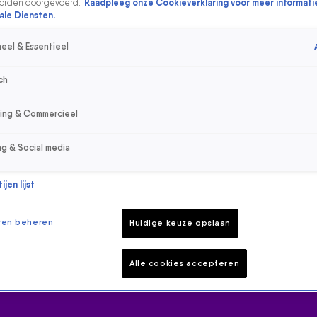
orden doorgevoerd.
Raadpleeg onze Cookieverklaring voor meer informati
ale Diensten.
eel & Essentieel
ch
sing & Commercieel
ng & Social media
jen lijst
TEVE
ren beheren
Huidige keuze opslaan
Alle cookies accepteren
N 🚀