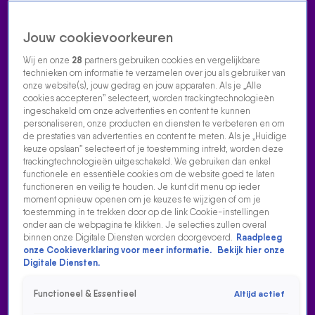
Jouw cookievoorkeuren
Wij en onze
28
partners gebruiken cookies en vergelijkbare
technieken om informatie te verzamelen over jou als gebruiker van
onze website(s), jouw gedrag en jouw apparaten. Als je „Alle
cookies accepteren” selecteert, worden trackingtechnologieën
Home
Acties
Radio luisteren
538 dj's
Shows
Muziek
Evenementen
ingeschakeld om onze advertenties en content te kunnen
VOLG RADIO 538
personaliseren, onze producten en diensten te verbeteren en om
de prestaties van advertenties en content te meten. Als je „Huidige
keuze opslaan” selecteert of je toestemming intrekt, worden deze
trackingtechnologieën uitgeschakeld. We gebruiken dan enkel
Zoeken
functionele en essentiële cookies om de website goed te laten
functioneren en veilig te houden. Je kunt dit menu op ieder
moment opnieuw openen om je keuzes te wijzigen of om je
toestemming in te trekken door op de link Cookie-instellingen
Home
Radio Luisteren
538 Gemist
Acties
Alle zenders
onder aan de webpagina te klikken. Je selecties zullen overal
binnen onze Digitale Diensten worden doorgevoerd.
Raadpleeg
ALTIJD FEEST MET CHRIS DELUXE!
onze Cookieverklaring voor meer informatie.
Bekijk hier onze
Digitale Diensten.
6 feb 2023, 14:58
Altijd feest met Chris Deluxe!
Functioneel & Essentieel
Altijd actief