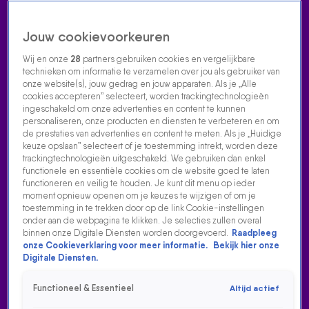
Jouw cookievoorkeuren
Wij en onze
28
partners gebruiken cookies en vergelijkbare
technieken om informatie te verzamelen over jou als gebruiker van
onze website(s), jouw gedrag en jouw apparaten. Als je „Alle
cookies accepteren” selecteert, worden trackingtechnologieën
Home
Acties
Radio luisteren
538 dj's
Shows
Muziek
Evenementen
ingeschakeld om onze advertenties en content te kunnen
VOLG RADIO 538
personaliseren, onze producten en diensten te verbeteren en om
de prestaties van advertenties en content te meten. Als je „Huidige
keuze opslaan” selecteert of je toestemming intrekt, worden deze
trackingtechnologieën uitgeschakeld. We gebruiken dan enkel
Zoeken
functionele en essentiële cookies om de website goed te laten
functioneren en veilig te houden. Je kunt dit menu op ieder
moment opnieuw openen om je keuzes te wijzigen of om je
toestemming in te trekken door op de link Cookie-instellingen
Home
Radio Luisteren
538 Gemist
Acties
Alle zenders
onder aan de webpagina te klikken. Je selecties zullen overal
binnen onze Digitale Diensten worden doorgevoerd.
Raadpleeg
ANOUK HEEFT 'NIKS MEER GEHOORD' NA THE VOICE-
onze Cookieverklaring voor meer informatie.
Bekijk hier onze
REL
Digitale Diensten.
28 mrt 2022, 17:39
Functioneel & Essentieel
Altijd actief
Anouk heeft 'niks meer gehoord' na The Voice-rel