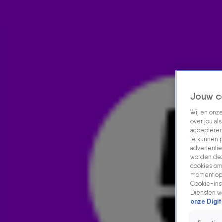
Home
Acties
Radio luisteren
538 dj's
Shows
Muziek
Evenementen
VOLG RADIO 538
Jouw c
Wij en onz
over jou al
Zoeken
accepteren
Home
Radio Luisteren
538 Gemist
Acties
Alle zenders
te kunnen 
advertentie
worden dez
cookies om 
moment opn
Cookie-inst
Diensten w
onze Digit