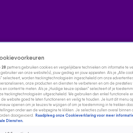
ookievoorkeuren
e
28
partners gebruiken cookies en vergelijkbare technieken om informatie te 
s gebruiker van onze website(s), jouw gedrag en jouw apparaten. Als je „Alle coo
” selecteert, worden trackingtechnologieën ingeschakeld om onze advertenties
personaliseren, onze producten en diensten te verbeteren en om de prestaties
s en content te meten. Als je „Huidige keuze opslaan” selecteert of je toestemmi
e trackingtechnologieën uitgeschakeld. We gebruiken dan enkel functionele e
de website goed te laten functioneren en veilig te houden. Je kunt dit menu o
ieuw openen om je keuzes te wijzigen of om je toestemming in te trekken door
ellingen onder aan de webpagina te klikken. Je selecties zullen overal binnen 
orden doorgevoerd.
Raadpleeg onze Cookieverklaring voor meer informati
ale Diensten.