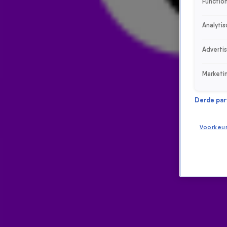
Function
Analytis
Adverti
Marketi
Derde parti
Voorkeu
ONTVANG ONZE NIEUWSBRIEF
Meld je aan voor de nieuwsbrief van Radio 538 en blijf op de