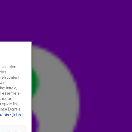
verzamelen
kies
 en content
 van
ng intrekt,
n essentiële
BOEF VERKLAPT: NÓG MEER NIEUWE MUZIEK
p ieder
 op de link
17 aug 2021, 10:36
onze Digitale
e.
Bekijk hier