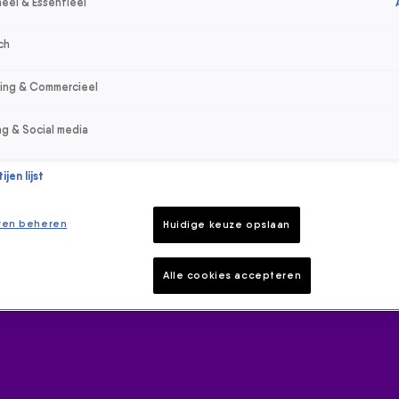
eel & Essentieel
ch
sing & Commercieel
ng & Social media
jen lijst
ren beheren
Huidige keuze opslaan
Alle cookies accepteren
 hoogte van het laatste 538-nieuws.