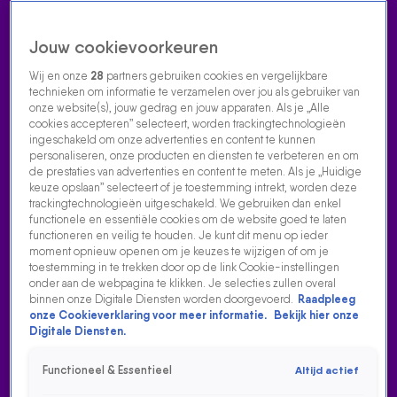
Jouw cookievoorkeuren
Wij en onze
28
partners gebruiken cookies en vergelijkbare
technieken om informatie te verzamelen over jou als gebruiker van
onze website(s), jouw gedrag en jouw apparaten. Als je „Alle
cookies accepteren” selecteert, worden trackingtechnologieën
Home
Acties
Radio luisteren
538 dj's
Shows
Muziek
Evenementen
ingeschakeld om onze advertenties en content te kunnen
VOLG RADIO 538
personaliseren, onze producten en diensten te verbeteren en om
de prestaties van advertenties en content te meten. Als je „Huidige
keuze opslaan” selecteert of je toestemming intrekt, worden deze
trackingtechnologieën uitgeschakeld. We gebruiken dan enkel
Zoeken
functionele en essentiële cookies om de website goed te laten
functioneren en veilig te houden. Je kunt dit menu op ieder
moment opnieuw openen om je keuzes te wijzigen of om je
toestemming in te trekken door op de link Cookie-instellingen
Home
Radio Luisteren
538 Gemist
Acties
Alle zenders
onder aan de webpagina te klikken. Je selecties zullen overal
binnen onze Digitale Diensten worden doorgevoerd.
Raadpleeg
CHEF'SPECIAL BIJ DE COEN EN SANDER SHOW
onze Cookieverklaring voor meer informatie.
Bekijk hier onze
Digitale Diensten.
1 sep 2023, 17:09
Chef'Special bij De Coen en Sander Show
Functioneel & Essentieel
Altijd actief