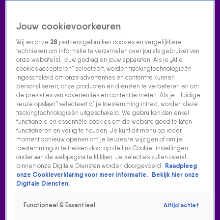
Jouw cookievoorkeuren
Wij en onze
28
partners gebruiken cookies en vergelijkbare
technieken om informatie te verzamelen over jou als gebruiker van
onze website(s), jouw gedrag en jouw apparaten. Als je „Alle
cookies accepteren” selecteert, worden trackingtechnologieën
Home
Acties
Radio luisteren
538 dj's
Shows
Muziek
Evenementen
ingeschakeld om onze advertenties en content te kunnen
VOLG RADIO 538
personaliseren, onze producten en diensten te verbeteren en om
de prestaties van advertenties en content te meten. Als je „Huidige
keuze opslaan” selecteert of je toestemming intrekt, worden deze
trackingtechnologieën uitgeschakeld. We gebruiken dan enkel
Zoeken
functionele en essentiële cookies om de website goed te laten
functioneren en veilig te houden. Je kunt dit menu op ieder
moment opnieuw openen om je keuzes te wijzigen of om je
toestemming in te trekken door op de link Cookie-instellingen
Home
Radio Luisteren
538 Gemist
Acties
Alle zenders
onder aan de webpagina te klikken. Je selecties zullen overal
binnen onze Digitale Diensten worden doorgevoerd.
Raadpleeg
'CLAUDE TREKT ZICH ALLE NEGATIVITEIT WEL AAN.'
onze Cookieverklaring voor meer informatie.
Bekijk hier onze
ARAN BADE BELT MET DE 538 OCHTENDSHOW
Digitale Diensten.
12 mei 2025, 08:04
Functioneel & Essentieel
Altijd actief
'Claude trekt zich alle negativiteit wel aan.' Aran Bade belt