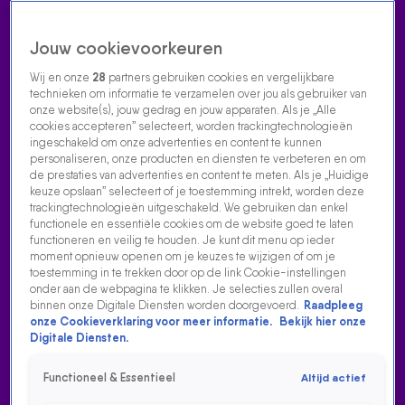
Jouw cookievoorkeuren
Wij en onze
28
partners gebruiken cookies en vergelijkbare
technieken om informatie te verzamelen over jou als gebruiker van
onze website(s), jouw gedrag en jouw apparaten. Als je „Alle
cookies accepteren” selecteert, worden trackingtechnologieën
Home
Acties
Radio luisteren
538 dj's
Shows
Muziek
Evenementen
ingeschakeld om onze advertenties en content te kunnen
VOLG RADIO 538
personaliseren, onze producten en diensten te verbeteren en om
de prestaties van advertenties en content te meten. Als je „Huidige
keuze opslaan” selecteert of je toestemming intrekt, worden deze
trackingtechnologieën uitgeschakeld. We gebruiken dan enkel
Zoeken
functionele en essentiële cookies om de website goed te laten
functioneren en veilig te houden. Je kunt dit menu op ieder
moment opnieuw openen om je keuzes te wijzigen of om je
toestemming in te trekken door op de link Cookie-instellingen
Home
Radio Luisteren
538 Gemist
Acties
Alle zenders
onder aan de webpagina te klikken. Je selecties zullen overal
binnen onze Digitale Diensten worden doorgevoerd.
Raadpleeg
DE LAATSTE LIEVE MARIANNE - DEEL 3
onze Cookieverklaring voor meer informatie.
Bekijk hier onze
Digitale Diensten.
9 sep 2022, 13:12
De laatste Lieve Marianne - Deel 3
Functioneel & Essentieel
Altijd actief