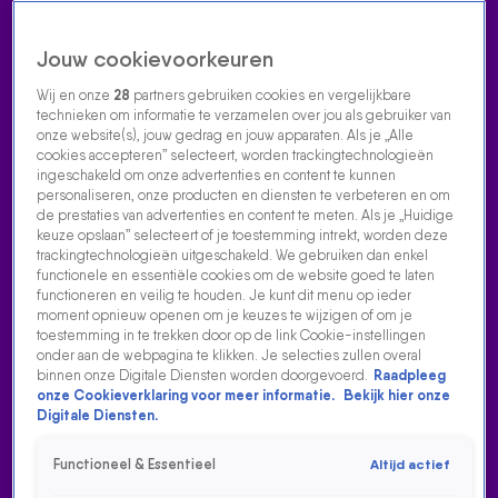
Jouw cookievoorkeuren
Wij en onze
28
partners gebruiken cookies en vergelijkbare
technieken om informatie te verzamelen over jou als gebruiker van
onze website(s), jouw gedrag en jouw apparaten. Als je „Alle
cookies accepteren” selecteert, worden trackingtechnologieën
Home
Acties
Radio luisteren
538 dj's
Shows
Muziek
Evenementen
ingeschakeld om onze advertenties en content te kunnen
VOLG RADIO 538
personaliseren, onze producten en diensten te verbeteren en om
de prestaties van advertenties en content te meten. Als je „Huidige
keuze opslaan” selecteert of je toestemming intrekt, worden deze
trackingtechnologieën uitgeschakeld. We gebruiken dan enkel
Zoeken
functionele en essentiële cookies om de website goed te laten
functioneren en veilig te houden. Je kunt dit menu op ieder
moment opnieuw openen om je keuzes te wijzigen of om je
toestemming in te trekken door op de link Cookie-instellingen
Home
Radio Luisteren
538 Gemist
Acties
Alle zenders
onder aan de webpagina te klikken. Je selecties zullen overal
binnen onze Digitale Diensten worden doorgevoerd.
Raadpleeg
DE WEEKENDMIX VAN CHRIS DELUXE 09/05
onze Cookieverklaring voor meer informatie.
Bekijk hier onze
Digitale Diensten.
12 mei 2025, 10:39
De Weekendmix van Chris Deluxe 09/05
Functioneel & Essentieel
Altijd actief