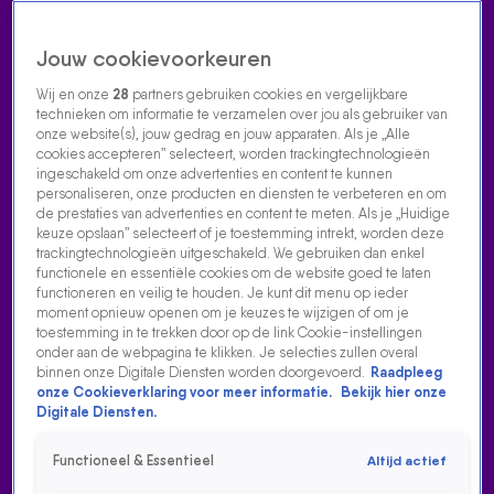
Jouw cookievoorkeuren
Wij en onze
28
partners gebruiken cookies en vergelijkbare
technieken om informatie te verzamelen over jou als gebruiker van
onze website(s), jouw gedrag en jouw apparaten. Als je „Alle
cookies accepteren” selecteert, worden trackingtechnologieën
Home
Acties
Radio luisteren
538 dj's
Shows
Muziek
Evenementen
ingeschakeld om onze advertenties en content te kunnen
VOLG RADIO 538
personaliseren, onze producten en diensten te verbeteren en om
de prestaties van advertenties en content te meten. Als je „Huidige
keuze opslaan” selecteert of je toestemming intrekt, worden deze
trackingtechnologieën uitgeschakeld. We gebruiken dan enkel
Zoeken
functionele en essentiële cookies om de website goed te laten
functioneren en veilig te houden. Je kunt dit menu op ieder
moment opnieuw openen om je keuzes te wijzigen of om je
toestemming in te trekken door op de link Cookie-instellingen
Home
Radio Luisteren
538 Gemist
Acties
Alle zenders
onder aan de webpagina te klikken. Je selecties zullen overal
binnen onze Digitale Diensten worden doorgevoerd.
Raadpleeg
DE WEEKENDMIX VAN CHRIS DELUXE 22/05
onze Cookieverklaring voor meer informatie.
Bekijk hier onze
Digitale Diensten.
26 mei 2026, 10:09
De Weekendmix van Chris Deluxe 22/05
Functioneel & Essentieel
Altijd actief